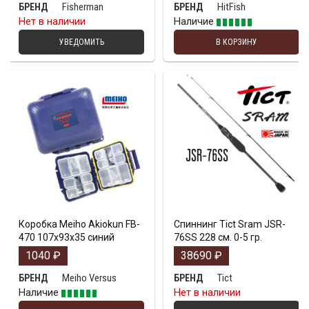
Fisherman
HitFish
БРЕНД
БРЕНД
Нет в наличии
Наличие
УВЕДОМИТЬ
В КОРЗИНУ
Коробка Meiho Akiokun FB-
Спиннинг Tict Sram JSR-
470 107x93x35 синий
76SS 228 см. 0-5 гр.
1040
₽
38690
₽
Meiho Versus
Tict
БРЕНД
БРЕНД
Наличие
Нет в наличии