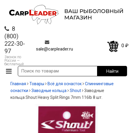
8
(800)
222-30-
0
₽
sale@carpleader.ru
97
Звонок по
России —
бесплатный
Главная
Товары
Всё для оснасток
Спиннинговые
оснастки
Заводные кольца
Shout
Заводные
кольца Shout Heavy Split Rings 7mm 116lb 8 шт.