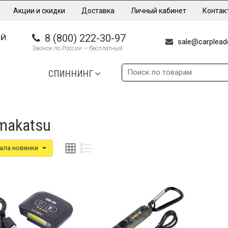
Акции и скидки
Доставка
Личный кабинет
Контак
8 (800) 222-30-97
sale@carpleade
Звонок по России — бесплатный
СПИННИНГ
makatsu
ала новинки