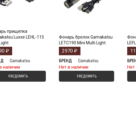
арь прищепка
katsu Luxxe LEHL-115
Фонарь брелок Gamakatsu
Фон
Light
LETC190 Mini Multi Light
LEF
90
₽
2970
₽
1
Gamakatsu
Gamakatsu
НД
БРЕНД
БРЕ
в наличии
Нет в наличии
Нет
УВЕДОМИТЬ
УВЕДОМИТЬ