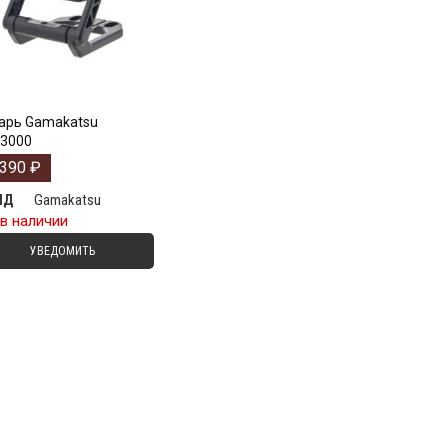
арь Gamakatsu
L3000
1390
₽
Gamakatsu
НД
 в наличии
УВЕДОМИТЬ