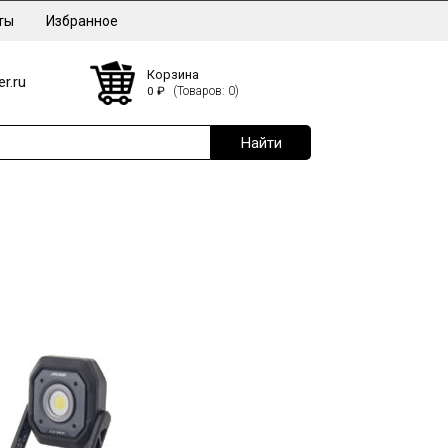
ты
Избранное
Корзина
r.ru
0
₽
(Товаров: 0)