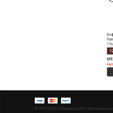
Коф
Fis
17х
1
БР
Нет
© 2014-2025 Carpleader.ru, Все фото\видео 