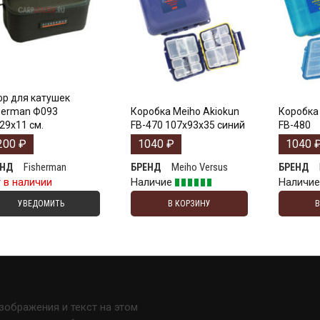
р для катушек
herman Ф093
Коробка Meiho Akiokun
Коробка 
29х11 см.
FB-470 107x93x35 синий
FB-480
200
₽
1040
₽
1040
Fisherman
Meiho Versus
ЕНД
БРЕНД
БРЕНД
 в наличии
Наличие
Наличи
УВЕДОМИТЬ
В КОРЗИНУ
изображения и текст на этом