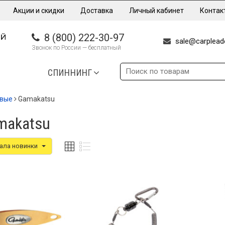
Акции и скидки
Доставка
Личный кабинет
Контак
8 (800) 222-30-97
sale@carpleade
Звонок по России — бесплатный
СПИННИНГ
овые
Gamakatsu
makatsu
ала новинки