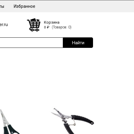
ты
Избранное
Корзина
r.ru
0
₽
(Товаров: 0)