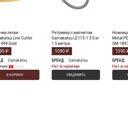
чки лески
Ретривер с магнитом
Ножниц
katsu Line Сutter
Gamakatsu LE113-1 3.5 кг
Metal PE
494 Gold
1.5 метра
GM-189
90
₽
1090
₽
1390
Gamakatsu
Gamakatsu
НД
БРЕНД
БРЕНД
ичие
Нет в наличии
Нет в н
В КОРЗИНУ
УВЕДОМИТЬ