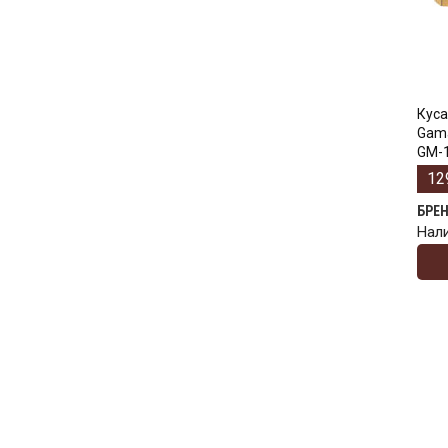
Куса
Gama
GM-1
12
БРЕ
Нал