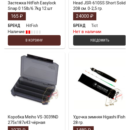
Застежка HitFish Easylock
Head JSR-610SS Short Solid
Snap 0 15lb/6.7kg 12 шт
208 см. 0-2,5 гр.
165
₽
24000
₽
HitFish
Tict
БРЕНД
БРЕНД
Наличие
Нет в наличии
В КОРЗИНУ
УВЕДОМИТЬ
Коробка Meiho VS-3039ND
Удочка зимняя Higashi IFish
275х187х43 чёрная
28 гр.