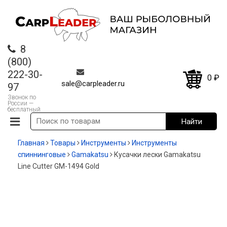
8
(800)
222-30-
0
₽
sale@carpleader.ru
97
Звонок по
России —
бесплатный
Главная
Товары
Инструменты
Инструменты
спиннинговые
Gamakatsu
Кусачки лески Gamakatsu
Line Сutter GM-1494 Gold