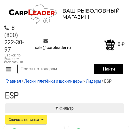
8
(800)
222-30-
0
₽
sale@carpleader.ru
97
Звонок по
России —
бесплатный
Главная
Лески, плетёнки и шок-лидеры
Лидеры
ESP
ESP
Фильтр
Сначала новинки