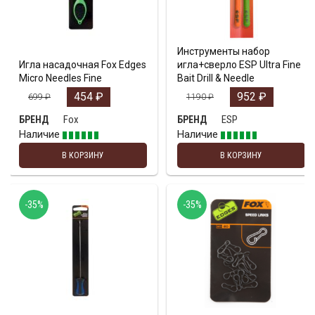
Инструменты набор
Игла насадочная Fox Edges
игла+сверло ESP Ultra Fine
Micro Needles Fine
Bait Drill & Needle
454
₽
952
₽
699
₽
1190
₽
Fox
ESP
БРЕНД
БРЕНД
Наличие
Наличие
В КОРЗИНУ
В КОРЗИНУ
-35%
-35%