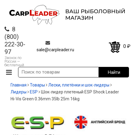
8
(800)
222-30-
0
₽
sale@carpleader.ru
97
Звонок по
России —
бесплатный
Главная
Товары
Лески, плетёнки и шок-лидеры
Лидеры
ESP
Шок-лидер плетеный ESP Shock Leader
Hi-Vis Green 0.36mm 35lb 25m 16kg
-20%