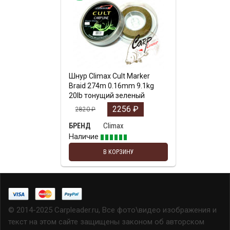
Шнур Climax Cult Marker
Braid 274m 0.16mm 9.1kg
20lb тонущий зеленый
2256
₽
2820
₽
Climax
БРЕНД
Наличие
В КОРЗИНУ
© 2014-2025 Carpleader.ru, Все фото\видео изображения и
текст на этом сайте защищены законом об авторском