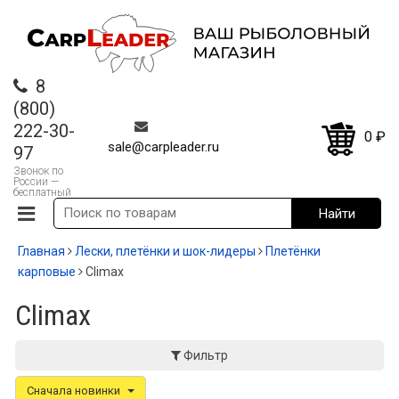
8
(800)
222-30-
0
₽
sale@carpleader.ru
97
Звонок по
России —
бесплатный
Главная
Лески, плетёнки и шок-лидеры
Плетёнки
карповые
Climax
Climax
Фильтр
Сначала новинки