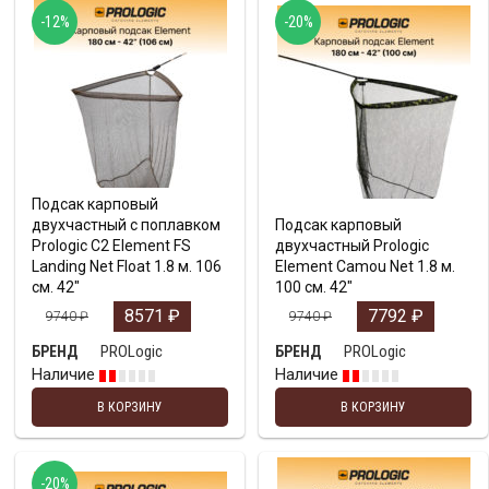
-12%
-20%
Подсак карповый
двухчастный с поплавком
Подсак карповый
Prologic C2 Element FS
двухчастный Prologic
Landing Net Float 1.8 м. 106
Element Camou Net 1.8 м.
см. 42″
100 см. 42″
8571
₽
7792
₽
9740
₽
9740
₽
PROLogic
PROLogic
БРЕНД
БРЕНД
Наличие
Наличие
В КОРЗИНУ
В КОРЗИНУ
-20%