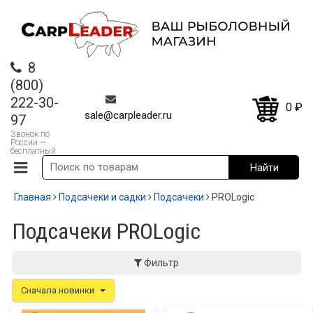
8
(800)
222-30-
0
₽
sale@carpleader.ru
97
Звонок по
России —
бесплатный
Главная
Подсачеки и садки
Подсачеки
PROLogic
Подсачеки PROLogic
Фильтр
Сначала новинки