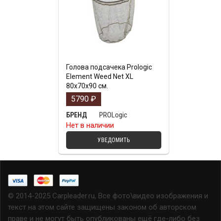
Голова подсачека Prologic
Element Weed Net XL
80x70x90 cм.
5790
₽
PROLogic
БРЕНД
Нет в наличии
УВЕДОМИТЬ
© 2014-2025 Carpleader.ru, Все фото\видео изображения и
текст на этом сайте защищены законом об авторском
праве и не могут быть опубликованы ещё где-либо без