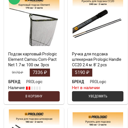
Подсак карповый Prologic
Ручка для подсака
Element Camou Com-Pact
штекерная Prologic Handle
Net 1.7 м. 100 см. 3pcs
CC20 2.4 м. 8′ 2 pcs
7336
₽
5190
₽
9170
₽
PROLogic
PROLogic
БРЕНД
БРЕНД
Наличие
Нет в наличии
В КОРЗИНУ
УВЕДОМИТЬ