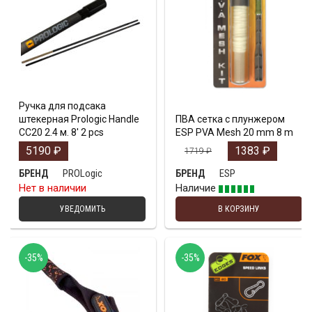
Ручка для подсака
штекерная Prologic Handle
ПВА сетка с плунжером
CC20 2.4 м. 8′ 2 pcs
ESP PVA Mesh 20 mm 8 m
5190
₽
1383
₽
1719
₽
PROLogic
ESP
БРЕНД
БРЕНД
Нет в наличии
Наличие
УВЕДОМИТЬ
В КОРЗИНУ
-35%
-35%