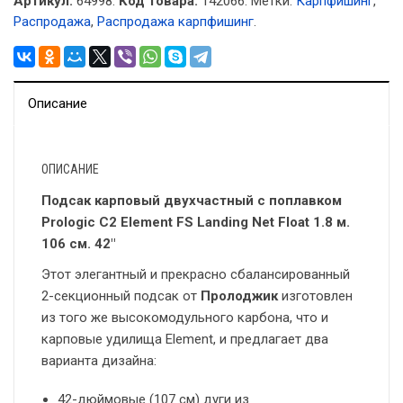
Артикул:
64998.
Код товара:
142066
.
Метки:
Карпфишинг
,
Распродажа
,
Распродажа карпфишинг
.
Описание
ОПИСАНИЕ
Подсак карповый двухчастный с поплавком
Prologic C2 Element FS Landing Net Float 1.8 м.
106 см. 42″
Этот элегантный и прекрасно сбалансированный
2-секционный подсак от
Пролоджик
изготовлен
из того же высокомодульного карбона, что и
карповые удилища Element, и предлагает два
варианта дизайна:
42-дюймовые (107 см) дуги из