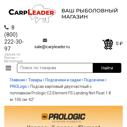
8
(800)
222-30-
0
₽
sale@carpleader.ru
97
Звонок по
России —
бесплатный
Главная
Товары
Подсачеки и садки
Подсачеки
PROLogic
Подсак карповый двухчастный с
поплавком Prologic C2 Element FS Landing Net Float 1.8
м. 106 см. 42"
-12%