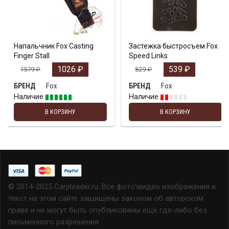
Напальчник Fox Casting
Застежка быстросъем Fox
Finger Stall
Speed Links
1026
₽
539
₽
1579
₽
829
₽
Fox
Fox
БРЕНД
БРЕНД
Наличие
Наличие
В КОРЗИНУ
В КОРЗИНУ
© 2014-2025 Carpleader.ru, Все фото\видео изображения и
текст на этом сайте защищены законом об авторском
праве и не могут быть опубликованы ещё где-либо без
письменного разрешения.