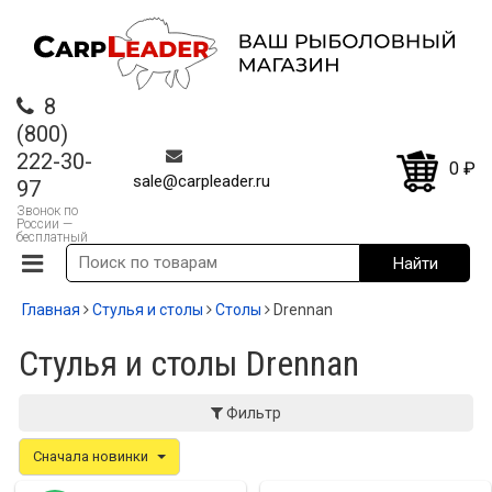
8
(800)
222-30-
0
₽
sale@carpleader.ru
97
Звонок по
России —
бесплатный
Главная
Стулья и столы
Столы
Drennan
Стулья и столы Drennan
Фильтр
Сначала новинки