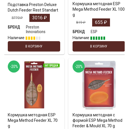
Кормушка методная ESP
Подставка Preston Deluxe
Mega Method Feeder XL 100
Dutch Feeder Rest Standart
g
3016
₽
3770
₽
655
₽
819
₽
Preston
БРЕНД
Innovations
ESP
БРЕНД
Наличие
Наличие
В КОРЗИНУ
В КОРЗИНУ
-20%
-20%
Кормушка методная ESP
Кормушка методная с
Mega Method Feeder XL 70
формой ESP Mega Method
g
Feeder & Mould XL 70 g