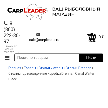
8
(800)
222-30-
0
₽
sale@carpleader.ru
97
Звонок по
России —
бесплатный
Главная
Товары
Стулья и столы
Столы
Drennan
Столик под насадочные коробки Drennan Canal Waiter
Black
-13%