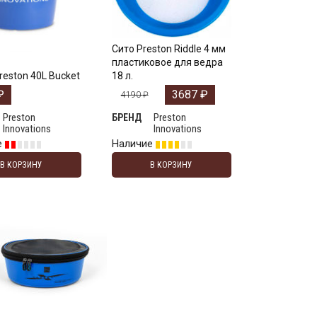
Сито Preston Riddle 4 мм
пластиковое для ведра
reston 40L Bucket
18 л.
₽
3687
₽
4190
₽
Preston
Preston
БРЕНД
Innovations
Innovations
е
Наличие
В КОРЗИНУ
В КОРЗИНУ