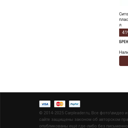
Сито
плас
л.
41
БРЕ
Нал
© 2014-2025 Carpleader.ru, Все фото\видео 
сайте защищены законом об авторском прав
опубликованы ещё где-либо без письменно