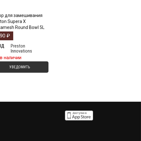
ор для замешивания
ton Supera X
tamesh Round Bowl 5L
190
₽
Preston
НД
Innovations
 в наличии
УВЕДОМИТЬ