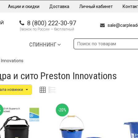
Акции и скидки
Доставка
Личный кабинет
Контак
8 (800) 222-30-97
sale@carpleade
Звонок по России — бесплатный
СПИННИНГ
 Innovations
ра и сито Preston Innovations
ала новинки
%
-20%