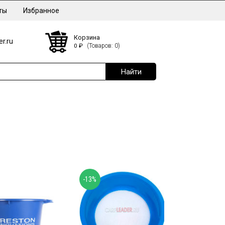
ты
Избранное
Корзина
r.ru
0
₽
(Товаров: 0)
-13%