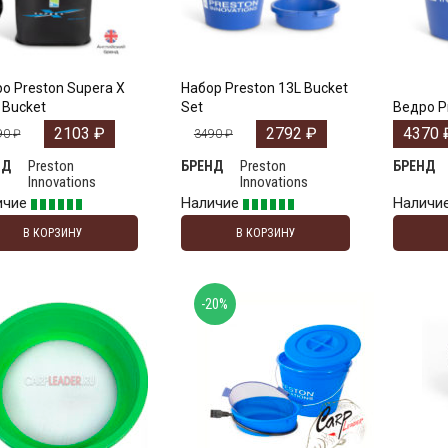
о Preston Supera X
Набор Preston 13L Bucket
 Bucket
Set
Ведро P
2103
₽
2792
₽
4370
90
₽
3490
₽
Preston
Preston
НД
БРЕНД
БРЕНД
Innovations
Innovations
ичие
Наличие
Наличи
В КОРЗИНУ
В КОРЗИНУ
-20%