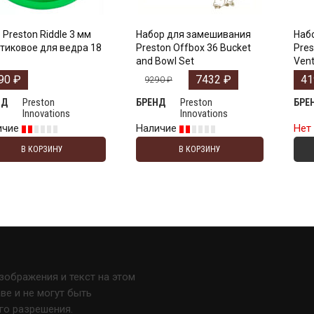
 Preston Riddle 3 мм
Набор для замешивания
Наб
тиковое для ведра 18
Preston Offbox 36 Bucket
Pres
and Bowl Set
Ven
90
₽
7432
₽
4
9290
₽
Preston
Preston
НД
БРЕНД
БРЕ
Innovations
Innovations
ичие
Наличие
Нет
В КОРЗИНУ
В КОРЗИНУ
изображения и текст на этом
е и не могут быть
го разрешения.