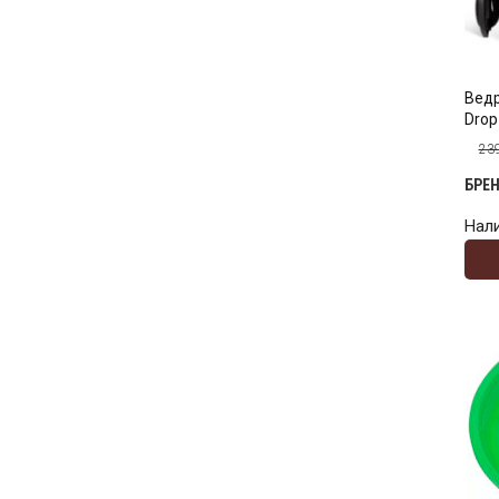
Ведр
Drop
23
БРЕ
Нал