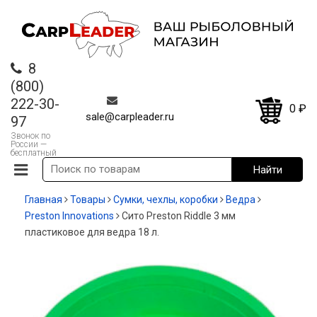
8
(800)
222-30-
0
₽
sale@carpleader.ru
97
Звонок по
России —
бесплатный
Главная
Товары
Сумки, чехлы, коробки
Ведра
Preston Innovations
Сито Preston Riddle 3 мм
пластиковое для ведра 18 л.