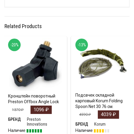
Related Products
-20%
-13%
Подсачек складной
Кронштейн поворотный
карповый Korum Folding
Preston Offbox Angle Lock
Spoon Net 30 76 см.
1096
₽
1370
₽
4039
₽
4590
₽
Preston
БРЕНД
Innovations
Korum
БРЕНД
Наличие
Наличие