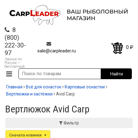
8
(800)
222-30-
0
₽
sale@carpleader.ru
97
Звонок по
России —
бесплатный
Главная
Всё для оснасток
Карповые оснастки
Вертлюжки и застёжки
Avid Carp
Вертлюжок Avid Carp
Фильтр
Сначала новинки