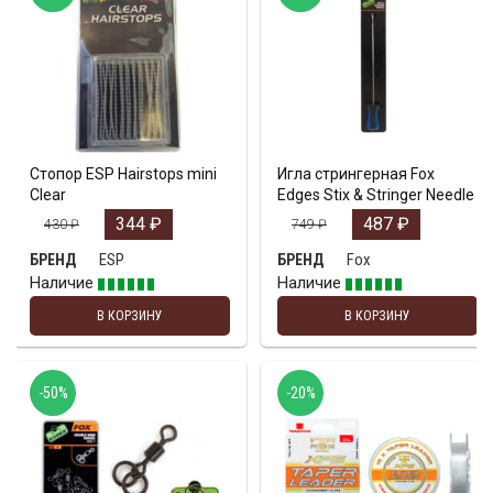
Стопор ESP Hairstops mini
Игла стрингерная Fox
Clear
Edges Stix & Stringer Needle
344
₽
487
₽
430
₽
749
₽
ESP
Fox
БРЕНД
БРЕНД
Наличие
Наличие
В КОРЗИНУ
В КОРЗИНУ
-50%
-20%