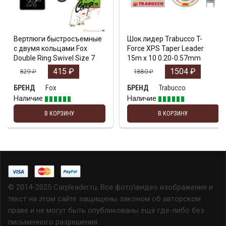
Вертлюги быстросъемные
Шок лидер Trabucco T-
с двумя кольцами Fox
Force XPS Taper Leader
Double Ring Swivel Size 7
15m x 10 0.20-0.57mm
415
₽
1504
₽
829
₽
1880
₽
Fox
Trabucco
БРЕНД
БРЕНД
Наличие
Наличие
В КОРЗИНУ
В КОРЗИНУ
© 2014-2025 Carpleader.ru, Все фото\видео изображения и
текст на этом сайте защищены законом об авторском
праве и не могут быть опубликованы ещё где-либо без
письменного разрешения.