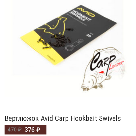
Вертлюжок Avid Carp Hookbait Swivels
376
₽
470
₽