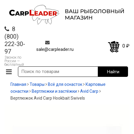
8
(800)
222-30-
0
₽
sale@carpleader.ru
97
Звонок по
России —
бесплатный
Главная
Товары
Всё для оснасток
Карповые
оснастки
Вертлюжки и застёжки
Avid Carp
Вертлюжок Avid Carp Hookbait Swivels
-20%