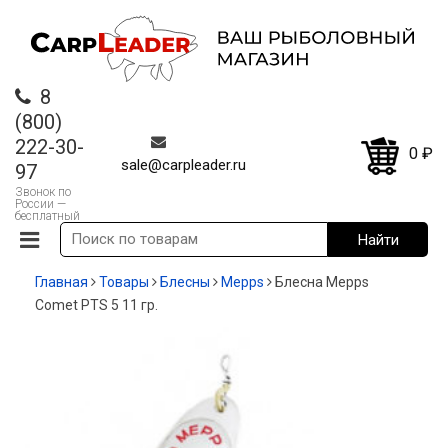
8
(800)
222-30-
0
₽
sale@carpleader.ru
97
Звонок по
России —
бесплатный
Главная
Товары
Блесны
Mepps
Блесна Mepps
Comet PTS 5 11 гр.