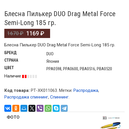
Блесна Пилькер DUO Drag Metal Force
Semi-Long 185 гр.
1169
₽
1670
₽
Блесна Пилькер DUO Drag Metal Force Semi-Long 185 гр.
БРЕНД
DUO
СТРАНА
Япония
ЦВЕТ
PPA0598, PPA0600, PBA0516, PBA0520
Наличие
Код товара:
РТ-ХК011063
.
Метки:
Распродажа
,
Распродажа спиннинг
,
Спиннинг
.