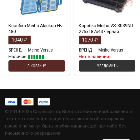
Коробка Meiho Akiokun FB-
Коробка Meiho VS-3039ND
480
275х187х43 чёрная
1040
₽
1070
₽
Meiho Versus
Meiho Versus
БРЕНД
БРЕНД
Наличие
Нет в наличии
В КОРЗИНУ
УВЕДОМИТЬ
© 2014-2025 Carpleader.ru, Все фото\видео изображения и
текст на этом сайте защищены законом об авторском
праве и не могут быть опубликованы ещё где-либо без
письменного разрешения.