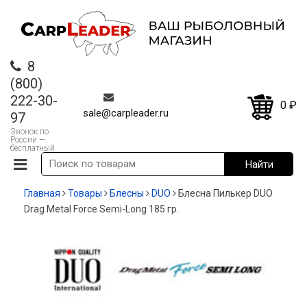
8
(800)
222-30-
0
₽
sale@carpleader.ru
97
Звонок по
России —
бесплатный
Главная
Товары
Блесны
DUO
Блесна Пилькер DUO
Drag Metal Force Semi-Long 185 гр.
-30%