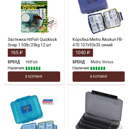
Застежка HitFish Quicklock
Коробка Meiho Akiokun FB-
Snap 1 50lb/23kg 12 шт
470 107x93x35 синий
165
₽
1040
₽
HitFish
Meiho Versus
БРЕНД
БРЕНД
Наличие
Наличие
В КОРЗИНУ
В КОРЗИНУ