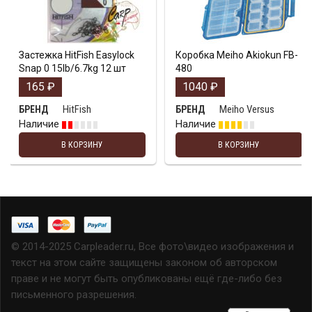
Застежка HitFish Easylock
Коробка Meiho Akiokun FB-
Snap 0 15lb/6.7kg 12 шт
480
165
₽
1040
₽
HitFish
Meiho Versus
БРЕНД
БРЕНД
Наличие
Наличие
В КОРЗИНУ
В КОРЗИНУ
© 2014-2025 Carpleader.ru, Все фото\видео изображения и
текст на этом сайте защищены законом об авторском
праве и не могут быть опубликованы ещё где-либо без
письменного разрешения.