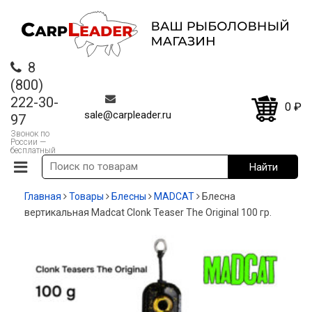
8
(800)
222-30-
0
₽
sale@carpleader.ru
97
Звонок по
России —
бесплатный
Главная
Товары
Блесны
MADCAT
Блесна
вертикальная Madcat Clonk Teaser The Original 100 гр.
СКИДКА!