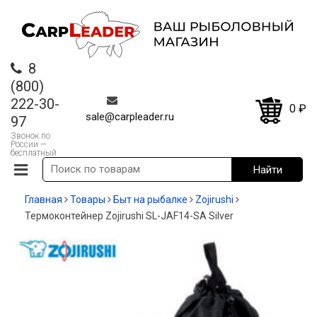
8
(800)
222-30-
0
₽
sale@carpleader.ru
97
Звонок по
России —
бесплатный
Главная
Товары
Быт на рыбалке
Zojirushi
Термоконтейнер Zojirushi SL-JAF14-SA Silver