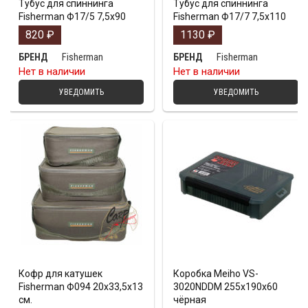
Тубус для спиннинга
Тубус для спиннинга
Fisherman Ф17/5 7,5х90
Fisherman Ф17/7 7,5х110
820
₽
1130
₽
Fisherman
Fisherman
БРЕНД
БРЕНД
Нет в наличии
Нет в наличии
УВЕДОМИТЬ
УВЕДОМИТЬ
Кофр для катушек
Коробка Meiho VS-
Fisherman Ф094 20х33,5х13
3020NDDM 255x190x60
см.
чёрная