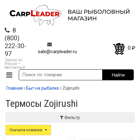
8
(800)
222-30-
0
₽
sale@carpleader.ru
97
Звонок по
России —
бесплатный
Главная
Быт на рыбалке
Zojirushi
Термосы Zojirushi
Фильтр
Сначала новинки