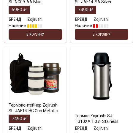
SL-NC09-AA Blue
SL-JAF14-SA Silver
6980
₽
7490
₽
Zojirushi
Zojirushi
БРЕНД
БРЕНД
Наличие
Наличие
В КОРЗИНУ
В КОРЗИНУ
Термоконтейнер Zojirushi
SL-JAF14-HG Gun Metallic
Термос Zojirushi SJ-
7490
₽
TG10XA 1.0 л. Stainess
Zojirushi
Zojirushi
БРЕНД
БРЕНД