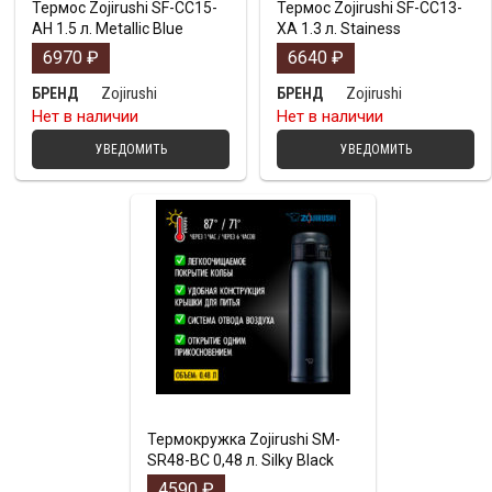
Термос Zojirushi SF-CC15-
Термос Zojirushi SF-CC13-
AH 1.5 л. Metallic Blue
XA 1.3 л. Stainess
6970
₽
6640
₽
Zojirushi
Zojirushi
БРЕНД
БРЕНД
Нет в наличии
Нет в наличии
УВЕДОМИТЬ
УВЕДОМИТЬ
Термокружка Zojirushi SM-
SR48-BC 0,48 л. Silky Black
4590
₽