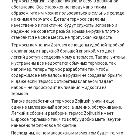
Термосы Zojirushi хорошо показали себя в различной
обстановке. Все снаряжение продумано таким
образом, что им можно пользоваться в сильные холода
не снимая перчаток. Детали термоса сделаны
качественно и практично, будут служить исправно и
надежно: не сорвется резьба, крышка-кружка плотно
становится на свое место, не пропуская жидкость.
Термосы компании Zojirushi оснащены удобной пробкой
с клапаном, и наружной большой кнопкой, что дает
легкий доступ к содержимому в термосе. Так же, учтены
и устранены все недостатки обычных термосов, так,
например, теперь термос разработан так, чтобы
содержимое наливалось в кружки не создавая брызги
и, даже если, термос с открытым клапаном падает
набок – не происходит выливания жидкости из
термоса.
Так же разработчики термосов Zojirushi учли и еще
один не маловажный вопрос, а именно, обслуживание.
Легкий в сборке и разборке, термос Zojirushi имеет
широкое горлышко так, что колбу удобно мыть, внутри
нанесено тефлоновое покрытие.
Последним, но не маловажным моментом будет то, что