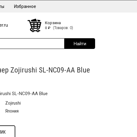
ты
Избранное
Корзина
r.ru
0
₽
(Товаров: 0)
ер Zojirushi SL-NC09-AA Blue
irushi SL-NC09-AA Blue
Zojirushi
Япония
ЛИК