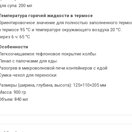
для супа: 200 мл
Температура горячей жидкости в термосе
Ориентировочное значение для полностью заполненного термос
в термосе 95 °C и температуре окружающего воздуха 20 °C.
через 6 ч: 65 °C
Особенности
Легкоочищаемое тефлоновое покрытие колбы:
Пенал с палочками для еды:
Разогрев в микроволновой печи контейнеров с едой:
Сумка-чехол для переноски:
Размеры (ширина, глубина, высота): 125×110×205 мм
Масса: 900 гр.
Объем: 840 мл