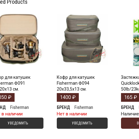
ted Products
р для катушек
Кофр для катушек
Застежка
herman Ф091
Fisherman Ф094
Quickloc
20х13 см.
20х33,5х13 см.
50lb/23k
050
₽
1400
₽
165
₽
Fisherman
Fisherman
ЕНД
БРЕНД
БРЕНД
 в наличии
Нет в наличии
Наличи
УВЕДОМИТЬ
УВЕДОМИТЬ