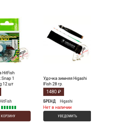
 HitFish
k Snap 1
Удочка зимняя Higashi
g 12 шт
IFish 28 гр.
1480
₽
HitFish
Higashi
БРЕНД
е
Нет в наличии
В КОРЗИНУ
УВЕДОМИТЬ