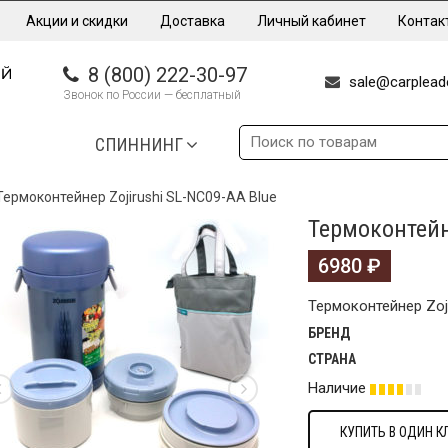
Акции и скидки
Доставка
Личный кабинет
Контак
8 (800) 222-30-97
sale@carpleade
Звонок по России — бесплатный
СПИННИНГ
Термоконтейнер Zojirushi SL-NC09-AA Blue
Термоконтейн
6980
₽
Термоконтейнер Zoj
БРЕНД
СТРАНА
Наличие
КУПИТЬ В ОДИН К