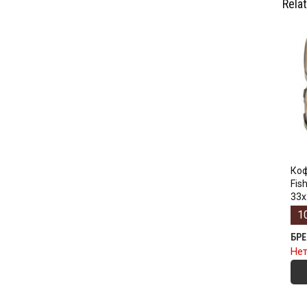
Rela
Коф
Fis
33х
1
БР
Нет