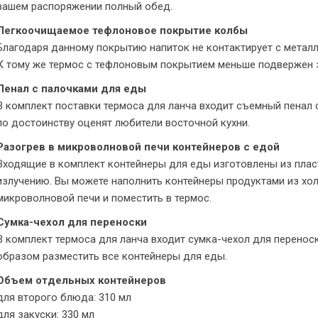
вашем распоряжении полный обед.
Легкоочищаемое тефлоновое покрытие колбы
Благодаря данному покрытию напиток не контактирует с металл
К тому же термос с тефлоновым покрытием меньше подвержен з
Пенал с палочками для еды
В комплект поставки термоса для ланча входит съемный пенал 
по достоинству оценят любители восточной кухни.
Разогрев в микроволновой печи контейнеров с едой
Входящие в комплект контейнеры для еды изготовлены из плас
излучению. Вы можете наполнить контейнеры продуктами из хол
микроволновой печи и поместить в термос.
Сумка-чехол для переноски
В комплект термоса для ланча входит сумка-чехол для перенос
образом разместить все контейнеры для еды.
Объем отдельных контейнеров
для второго блюда: 310 мл
для закуски: 330 мл