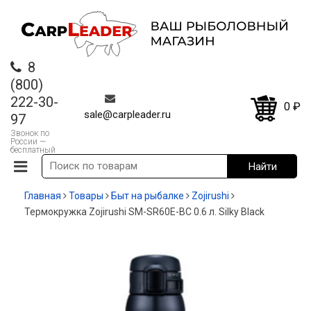
8
(800)
222-30-
0
₽
sale@carpleader.ru
97
Звонок по
России —
бесплатный
Главная
Товары
Быт на рыбалке
Zojirushi
Термокружка Zojirushi SM-SR60E-BC 0.6 л. Silky Black