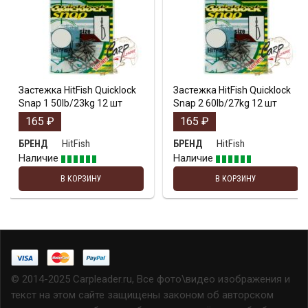
Застежка HitFish Quicklock
Застежка HitFish Quicklock
Snap 1 50lb/23kg 12 шт
Snap 2 60lb/27kg 12 шт
165
₽
165
₽
HitFish
HitFish
БРЕНД
БРЕНД
Наличие
Наличие
В КОРЗИНУ
В КОРЗИНУ
© 2014-2025 Carpleader.ru, Все фото\видео изображения и
текст на этом сайте защищены законом об авторском