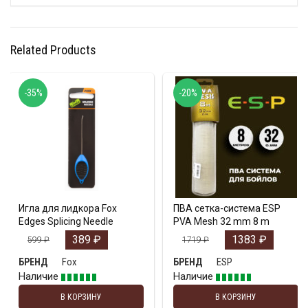
Related Products
-35%
-20%
Игла для лидкора Fox
ПВА сетка-система ESP
Edges Splicing Needle
PVA Mesh 32 mm 8 m
389
₽
1383
₽
599
₽
1719
₽
Fox
ESP
БРЕНД
БРЕНД
Наличие
Наличие
В КОРЗИНУ
В КОРЗИНУ