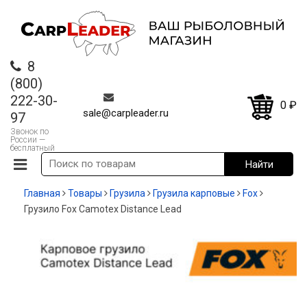
8
(800)
222-30-
0
₽
sale@carpleader.ru
97
Звонок по
России —
бесплатный
Главная
Товары
Грузила
Грузила карповые
Fox
Грузило Fox Camotex Distance Lead