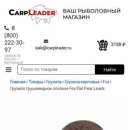
8
(800)
222-30-
3158
₽
sale@carpleader.ru
97
Звонок по
России —
бесплатный
Главная
Товары
Грузила
Грузила карповые
Fox
Грузило грушевидное плоское Fox Flat Pear Leads
СКИДКА!