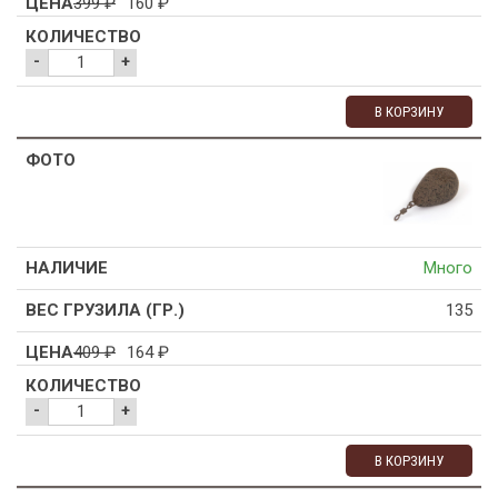
399
₽
160
₽
-
+
В КОРЗИНУ
Много
135
409
₽
164
₽
-
+
В КОРЗИНУ