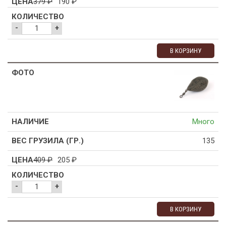
379
₽
190
₽
-
+
В КОРЗИНУ
Много
135
409
₽
205
₽
-
+
В КОРЗИНУ