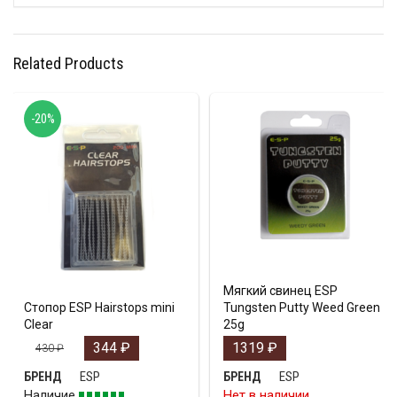
Related Products
-20%
Мягкий свинец ESP
Стопор ESP Hairstops mini
Tungsten Putty Weed Green
Clear
25g
344
₽
1319
₽
430
₽
ESP
ESP
БРЕНД
БРЕНД
Наличие
Нет в наличии