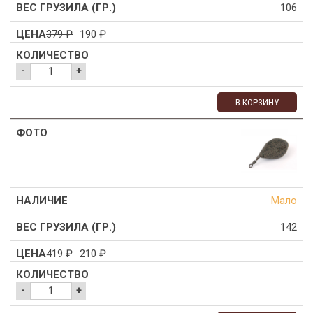
106
379
₽
190
₽
-
+
В КОРЗИНУ
Мало
142
419
₽
210
₽
-
+