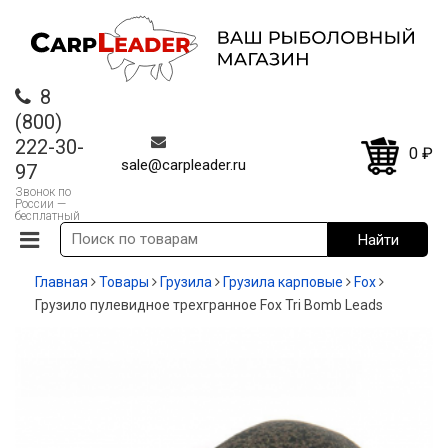
8
(800)
222-30-
0
₽
sale@carpleader.ru
97
Звонок по
России —
бесплатный
Главная
Товары
Грузила
Грузила карповые
Fox
Грузило пулевидное трехгранное Fox Tri Bomb Leads
-50%