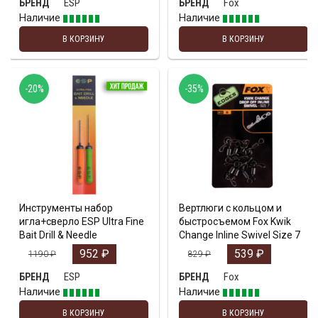
ESP
Fox
БРЕНД
БРЕНД
Наличие
Наличие
В КОРЗИНУ
В КОРЗИНУ
-20%
-35%
Инструменты набор
Вертлюги с кольцом и
игла+сверло ESP Ultra Fine
быстросъемом Fox Kwik
Bait Drill & Needle
Change Inline Swivel Size 7
952
₽
539
₽
1190
₽
829
₽
ESP
Fox
БРЕНД
БРЕНД
Наличие
Наличие
В КОРЗИНУ
В КОРЗИНУ