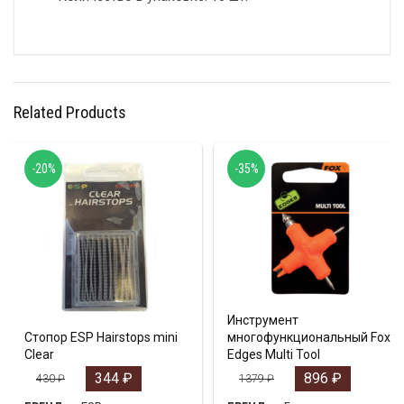
Related Products
-20%
-35%
Инструмент
Стопор ESP Hairstops mini
многофункциональный Fox
Clear
Edges Multi Tool
344
₽
896
₽
430
₽
1379
₽