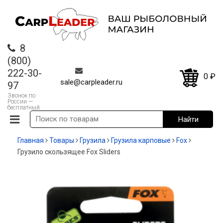
8
(800)
222-30-
0
₽
sale@carpleader.ru
97
Звонок по
России —
бесплатный
Главная
Товары
Грузила
Грузила карповые
Fox
Грузило скользящее Fox Sliders
-50%