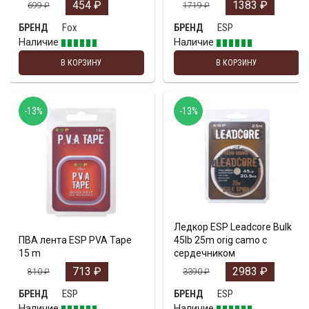
454
₽
1383
₽
699
₽
1719
₽
Fox
ESP
БРЕНД
БРЕНД
Наличие
Наличие
В КОРЗИНУ
В КОРЗИНУ
-13%
-13%
Ледкор ESP Leadcore Bulk
ПВА лента ESP PVA Tape
45lb 25m orig camo с
15 m
сердечником
713
₽
2983
₽
810
₽
3390
₽
ESP
ESP
БРЕНД
БРЕНД
Наличие
Наличие