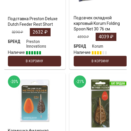
Подсачек складной
Подставка Preston Deluxe
карповый Korum Folding
Dutch Feeder Rest Short
Spoon Net 30 76 см.
2632
₽
3290
₽
4039
₽
4590
₽
Preston
БРЕНД
Innovations
Korum
БРЕНД
Наличие
Наличие
В КОРЗИНУ
В КОРЗИНУ
-20%
-21%
Кормушка фидерная