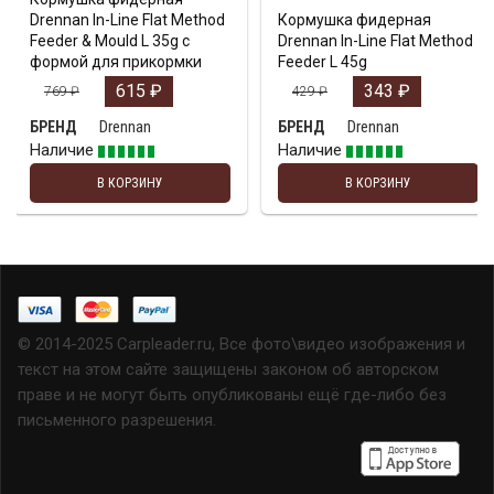
Drennan In-Line Flat Method
Кормушка фидерная
Feeder & Mould L 35g с
Drennan In-Line Flat Method
формой для прикормки
Feeder L 45g
615
₽
343
₽
769
₽
429
₽
Drennan
Drennan
БРЕНД
БРЕНД
Наличие
Наличие
В КОРЗИНУ
В КОРЗИНУ
© 2014-2025 Carpleader.ru, Все фото\видео изображения и
текст на этом сайте защищены законом об авторском
праве и не могут быть опубликованы ещё где-либо без
письменного разрешения.