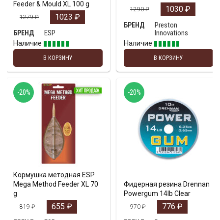
Feeder & Mould XL 100 g
1030
₽
1290
₽
1023
₽
1279
₽
Preston
БРЕНД
ESP
Innovations
БРЕНД
Наличие
Наличие
В КОРЗИНУ
В КОРЗИНУ
-20%
-20%
Кормушка методная ESP
Mega Method Feeder XL 70
Фидерная резина Drennan
g
Powergum 14lb Clear
655
₽
776
₽
819
₽
970
₽