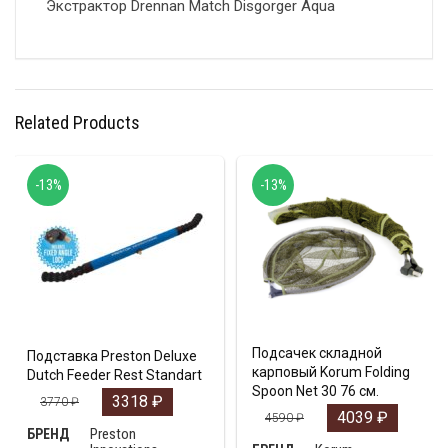
Экстрактор Drennan Match Disgorger Aqua
Related Products
-13%
-13%
Подсачек складной
Подставка Preston Deluxe
карповый Korum Folding
Dutch Feeder Rest Standart
Spoon Net 30 76 см.
3318
₽
3770
₽
4039
₽
4590
₽
Preston
БРЕНД