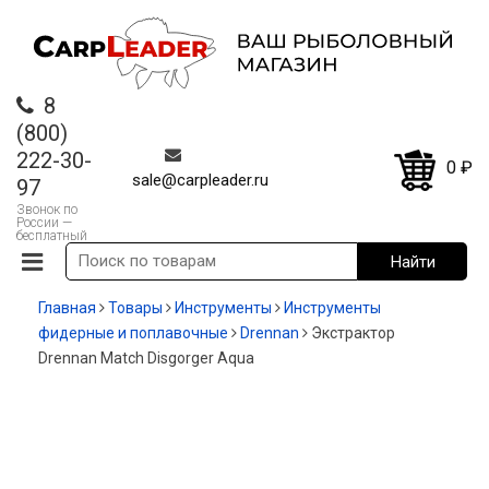
8
(800)
222-30-
0
₽
sale@carpleader.ru
97
Звонок по
России —
бесплатный
Главная
Товары
Инструменты
Инструменты
фидерные и поплавочные
Drennan
Экстрактор
Drennan Match Disgorger Aqua
-21%