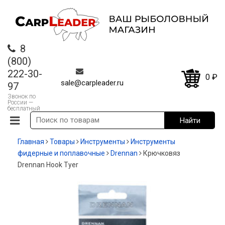
8
(800)
222-30-
0
₽
sale@carpleader.ru
97
Звонок по
России —
бесплатный
Главная
Товары
Инструменты
Инструменты
фидерные и поплавочные
Drennan
Крючковяз
Drennan Hook Tyer