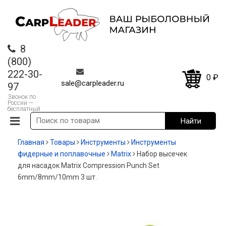
8
(800)
222-30-
0
₽
sale@carpleader.ru
97
Звонок по
России —
бесплатный
Главная
Товары
Инструменты
Инструменты
фидерные и поплавочные
Matrix
Набор высечек
для насадок Matrix Compression Punch Set
6mm/8mm/10mm 3 шт.