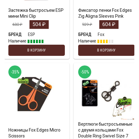
Застежка быстросъем ESP
Фиксатор пенки Fox Edges
мини Mini Clip
Zig Aligna Sleeves Pink
504
₽
604
₽
630
₽
929
₽
ESP
Fox
БРЕНД
БРЕНД
Наличие
Наличие
В КОРЗИНУ
В КОРЗИНУ
-35%
-50%
Вертлюги быстросъемные
Ножницы Fox Edges Micro
с двумя кольцами Fox
Scissors
Double Ring Swivel Size 7