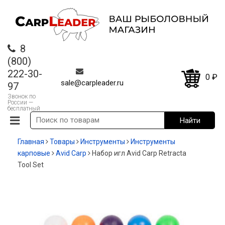
8
(800)
222-30-
0
₽
sale@carpleader.ru
97
Звонок по
России —
бесплатный
Главная
Товары
Инструменты
Инструменты
карповые
Avid Carp
Набор игл Avid Carp Retracta
Tool Set