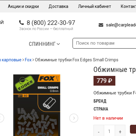
Акции и скидки
Доставка
Личный кабинет
Контак
8 (800) 222-30-97
sale@carpleade
Звонок по России — бесплатный
СПИННИНГ
ы карповые
Fox
Обжимные трубки Fox Edges Small Crimps
Обжимные тру
779
₽
Обжимные трубки Fo
БРЕНД
СТРАНА
Нет в наличии