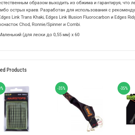
естественным образом выходить из обжима и гарантируя, что л
либо острых краев. Разработан для использования с рекомен
Edges Link Trans Khaki, Edges Link Illusion Fluorocarbon и Edges 
оснасток Chod, Ronnie/Spinner и Combi.
Маленький (для лески до 0,55 мм) x 60
ted Products
0%
-35%
-35%