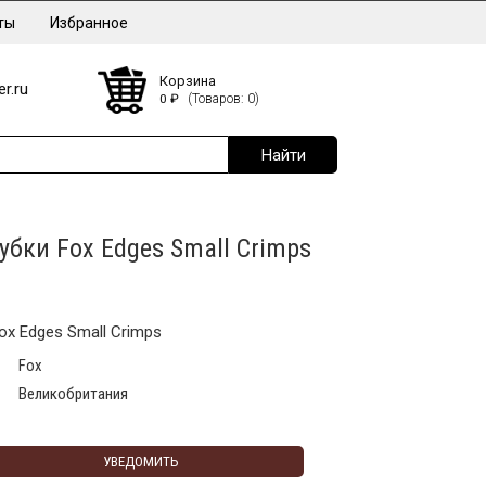
ты
Избранное
Корзина
r.ru
0
₽
(Товаров: 0)
бки Fox Edges Small Crimps
x Edges Small Crimps
Fox
Великобритания
УВЕДОМИТЬ