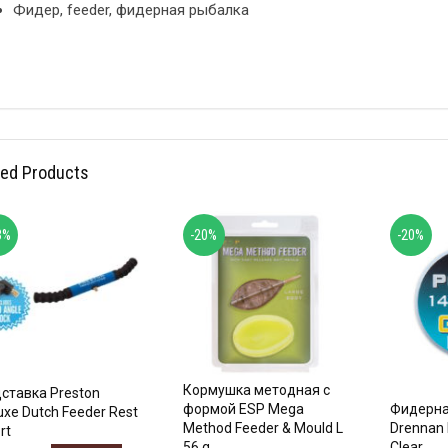
Фидер, feeder, фидерная рыбалка
ted Products
3%
-20%
-20%
Кормушка методная с
ставка Preston
формой ESP Mega
Фидерна
uxe Dutch Feeder Rest
Method Feeder & Mould L
Drennan
rt
56 g
Clear