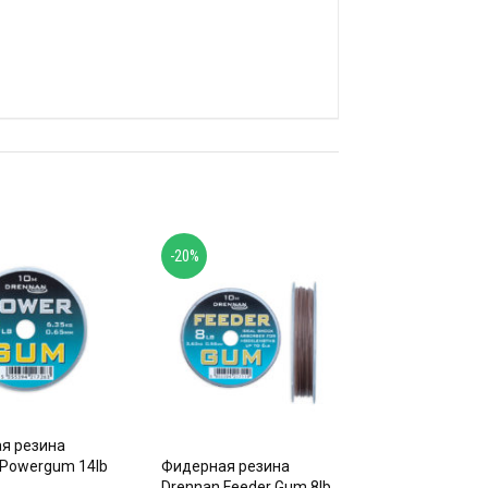
-20%
я резина
 Powergum 14lb
Фидерная резина
Drennan Feeder Gum 8lb