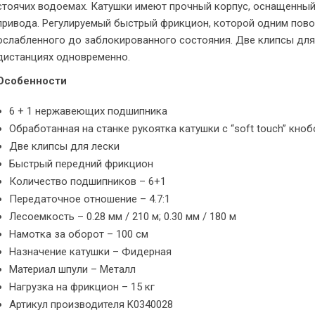
стоячих водоемах. Катушки имеют прочный корпус, оснащенны
привода. Регулируемый быстрый фрикцион, которой одним пов
ослабленного до заблокированного состояния. Две клипсы для
дистанциях одновременно.
Особенности
6 + 1 нержавеющих подшипника
Обработанная на станке рукоятка катушки с “soft touch” кно
Две клипсы для лески
Быстрый передний фрикцион
Количество подшипников – 6+1
Передаточное отношение – 4.7:1
Лесоемкость – 0.28 мм / 210 м; 0.30 мм / 180 м
Намотка за оборот – 100 см
Назначение катушки – Фидерная
Материал шпули – Металл
Нагрузка на фрикцион – 15 кг
Артикул производителя K0340028