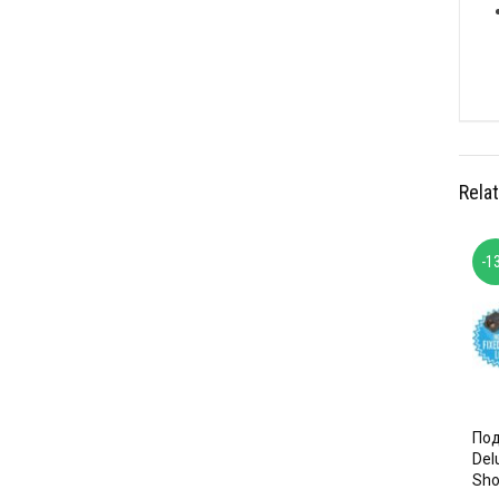
Rela
-1
Под
Del
Sho