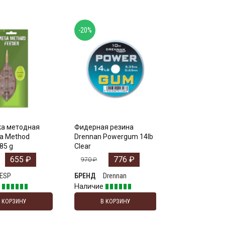
-20%
а методная
Фидерная резина
a Method
Drennan Powergum 14lb
85 g
Clear
655
₽
776
₽
970
₽
ESP
Drennan
БРЕНД
е
Наличие
В КОРЗИНУ
В КОРЗИНУ