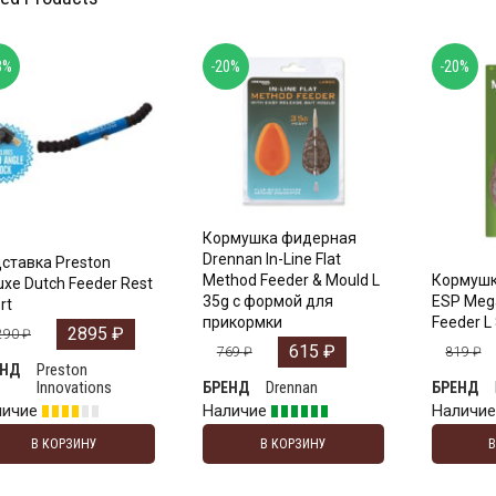
3%
-20%
-20%
Кормушка фидерная
Drennan In-Line Flat
ставка Preston
Method Feeder & Mould L
Кормушк
uxe Dutch Feeder Rest
35g с формой для
ESP Meg
rt
прикормки
Feeder L 
2895
₽
290
₽
615
₽
769
₽
819
₽
Preston
ЕНД
Innovations
Drennan
БРЕНД
БРЕНД
личие
Наличие
Наличи
В КОРЗИНУ
В КОРЗИНУ