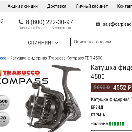
Акции и скидки
Доставка
Личный кабинет
Контак
8 (800) 222-30-97
sale@carpleade
Звонок по России — бесплатный
СПИННИНГ
cco
Катушка фидерная Trabucco Kompass FDR 4500
Катушка фиде
%
4500
4552
₽
5690
₽
Катушка фидерная 
БРЕНД
СТРАНА
Наличие