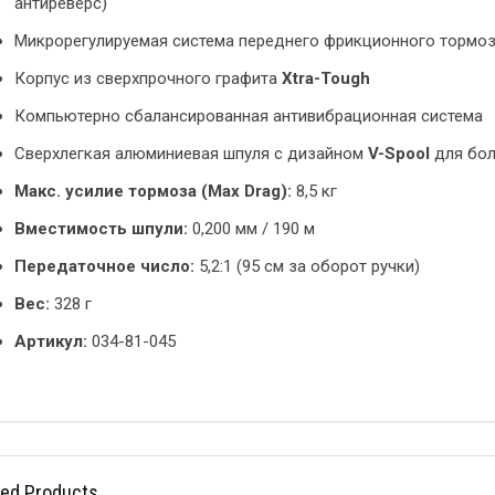
антиреверс)
Микрорегулируемая система переднего фрикционного тормо
Корпус из сверхпрочного графита
Xtra-Tough
Компьютерно сбалансированная антивибрационная система
Сверхлегкая алюминиевая шпуля с дизайном
V-Spool
для бол
Макс. усилие тормоза (Max Drag):
8,5 кг
Вместимость шпули:
0,200 мм / 190 м
Передаточное число:
5,2:1 (95 см за оборот ручки)
Вес:
328 г
Артикул:
034-81-045
ted Products