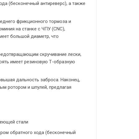
да (бесконечный антиреверс), а также
реднего фрикционного тормоза и
миния на станке с ЧПУ (CNC),
меет большой диаметр, что
предотвращающим скручивание лески,
коять имеет резиновую Т-образную
овышая дальность заброса. Наконец,
ым ротором и шпулей, предлагая
еющей стали
ром обратного хода (бесконечный