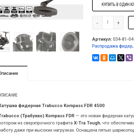
КУПИТЬ В ОДИН К
Артикул:
034-81-04
Распродажа фидер
Описание
ОПИСАНИЕ
Катушка фидерная Trabucco Kompass FDR 4500
Trabucco (Трабукко) Kompass FDR
— это новая фидерная кату
ротором из сверхпрочного графита
X-Tra Tough
, что обеспечи
работу даже при высоких нагрузках. Оснащена пятью шарикоп