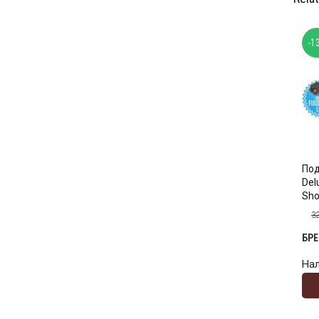
-1
Под
Del
Sho
3
БР
На