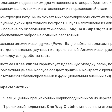
роликовым подшипником для мгновенного стопора обратного хо
главным валом, также изготовленным из нержавеющей стали.
Конструкция катушки включает микрорегулируемую систему пе
крупные диски для точного контроля. Шпуля изготовлена из алю
выполнена по облегченной технологии
Long Cast Superlight
и и
обеспечивает заброс на большие расстояния.
Большая алюминиевая дужка (
Power Bail
) снабжена роликом, 
что дополнительно улучшает контроль за ней. Алюминиевая ру
накладку для удобства хвата.
Система
Cross Winder
гарантирует идеальную укладку лески, п
компактный дизайн корпуса создает приятный контраст с крупн
эстетически сбалансированный и функциональный внешний вид.
Характеристики:
5
защищенных прецизионных шарикоподшипников из нержав
1
роликовый подшипник
One Way Clutch
с мгновенным стопо