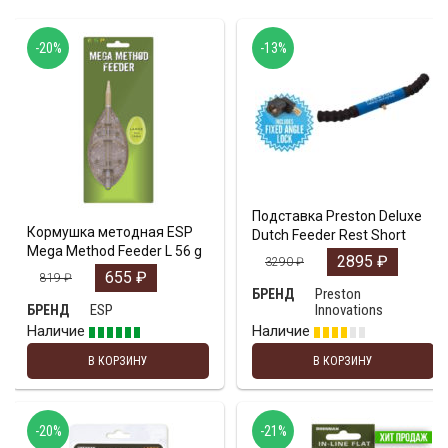
-20%
-13%
Подставка Preston Deluxe
Кормушка методная ESP
Dutch Feeder Rest Short
Mega Method Feeder L 56 g
2895
₽
3290
₽
655
₽
819
₽
Preston
БРЕНД
ESP
Innovations
БРЕНД
Наличие
Наличие
В КОРЗИНУ
В КОРЗИНУ
-20%
-21%