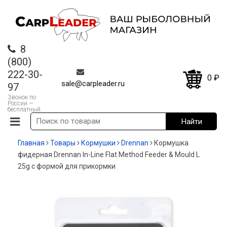
8
(800)
222-30-
0
₽
sale@carpleader.ru
97
Звонок по
России —
бесплатный
Главная
Товары
Кормушки
Drennan
Кормушка
фидерная Drennan In-Line Flat Method Feeder & Mould L
25g с формой для прикормки