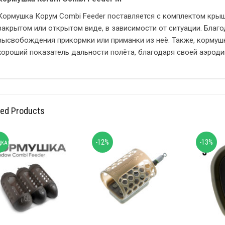
Кормушка Корум Combi Feeder поставляется с комплектом крыш
закрытом или открытом виде, в зависимости от ситуации. Благ
высвобождения прикормки или приманки из неё. Также, корму
хороший показатель дальности полёта, благодаря своей аэрод
ted Products
-12%
-13%
КА!