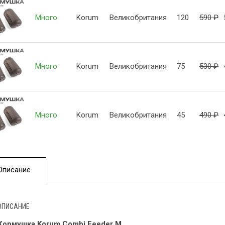
Много
Korum
Великобритания
120
590
₽
Много
Korum
Великобритания
75
530
₽
Много
Korum
Великобритания
45
490
₽
Описание
ОПИСАНИЕ
Кормушка Korum Combi Feeder M