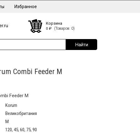
ты
Избранное
Корзина
r.ru
0
₽
(Товаров: 0)
rum Combi Feeder M
mbi Feeder M
Korum
Великобритания
M
120, 45, 60, 75, 90