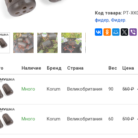
Код товара:
РТ-ХК
фидер
,
Фидер
.
то
Наличие
Бренд
Страна
Вес
Цена
Много
Korum
Великобритания
90
560
₽
Много
Korum
Великобритания
60
510
₽