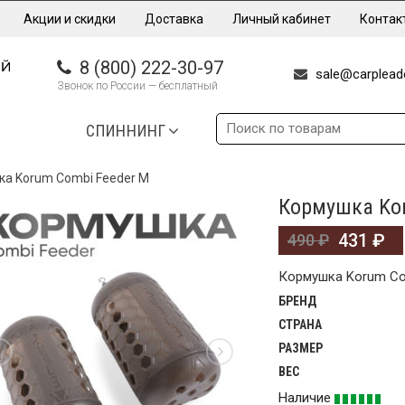
Акции и скидки
Доставка
Личный кабинет
Контак
8 (800) 222-30-97
sale@carpleade
Звонок по России — бесплатный
СПИННИНГ
а Korum Combi Feeder M
Кормушка Ko
%
431
₽
490
₽
Кормушка Korum Co
БРЕНД
СТРАНА
РАЗМЕР
ВЕС
Наличие