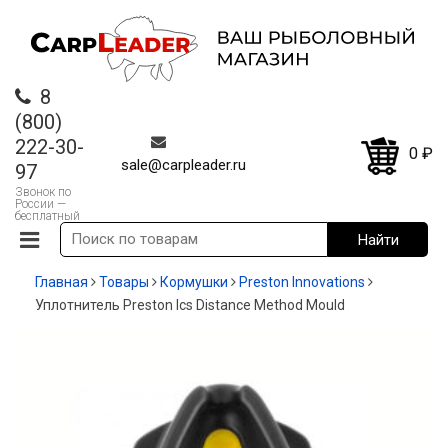
8
(800)
222-30-
0
₽
sale@carpleader.ru
97
Звонок по
России —
бесплатный
Главная
Товары
Кормушки
Preston Innovations
Уплотнитель Preston Ics Distance Method Mould
-20%