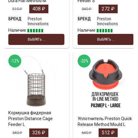
Dura Flat Method M
Feeder S
408
₽
272
₽
510
₽
340
₽
Preston
Preston
БРЕНД
БРЕНД
Innovations
Innovations
Наличие
Наличие
ВЫБРАТЬ ...
ВЫБРАТЬ ...
-12%
-20%
Кормушка фидерная
Preston Distance Cage
Уплотнитель Preston Quick
Feeder L
Release Method Mould L
326
₽
512
₽
340
₽
640
₽