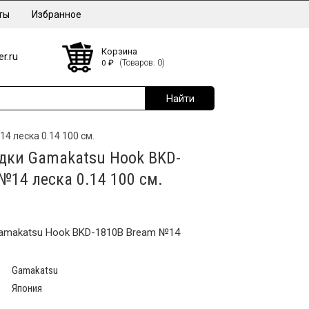
ты
Избранное
Корзина
r.ru
0
₽
(Товаров: 0)
 леска 0.14 100 см.
дки Gamakatsu Hook BKD-
№14 леска 0.14 100 см.
amakatsu Hook BKD-1810B Bream №14
Gamakatsu
Япония