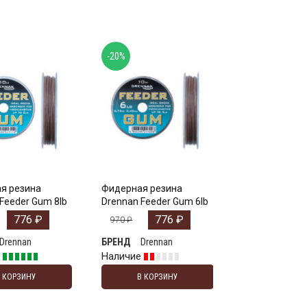
-20%
я резина
Фидерная резина
Feeder Gum 8lb
Drennan Feeder Gum 6lb
776
₽
776
₽
970
₽
Drennan
Drennan
БРЕНД
е
Наличие
В КОРЗИНУ
В КОРЗИНУ