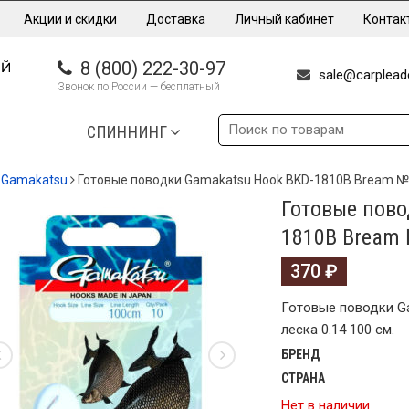
Акции и скидки
Доставка
Личный кабинет
Контак
8 (800) 222-30-97
sale@carpleade
Звонок по России — бесплатный
СПИННИНГ
Gamakatsu
Готовые поводки Gamakatsu Hook BKD-1810B Bream №14
Готовые пово
1810B Bream 
370
₽
Готовые поводки G
леска 0.14 100 см.
БРЕНД
СТРАНА
Нет в наличии