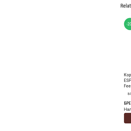
Rela
-2
Ко
ESP
Fee
8
БР
На