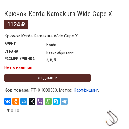
Крючок Korda Kamakura Wide Gape X
1124
₽
Крючок Korda Kamakura Wide Gape X
БРЕНД
Korda
СТРАНА
Великобритания
РАЗМЕР КРЮЧКА
4, 6, 8
Нет в наличии
УВЕДОМИТЬ
Код товара:
РТ-ХК008533
.
Метка:
Карпфишинг
.