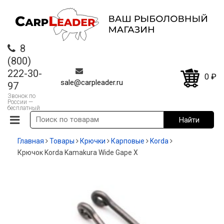
8
(800)
222-30-
0
₽
sale@carpleader.ru
97
Звонок по
России —
бесплатный
Главная
Товары
Крючки
Карповые
Korda
Крючок Korda Kamakura Wide Gape X