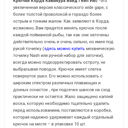
Крючки Корда Камакура Вайд Гейп Икс
-это
увеличенная версия классического wide gape, с
более толстой проволокой и гораздо более
острым и тонким жалом. Как заявляют в Корда,
возможно, Вам придется менять крючок после
каждой пойманной рыбы, так как они заточены
действительно очень и очень сильно, но имея под
рукой точилку (
здесь можно купить
механическую
точилку Nash или ручной набор для заточки),
всегда можно подкорректировать остроту, не
выбрасывая поводок. Крючок имеет слегка
повернутое ушко. Его можно использовать с
широким спектром различных плавающих и
донных оснасток , при подсечке шансов на сход
практически не остаётся. Жало защищено каплей
воска, которую необходимо тщательно удалить
перед использованием, поставляются в коробке,
которая надежно удерживает каждый отдельный
крючок на месте – в упаковке 10 шт.