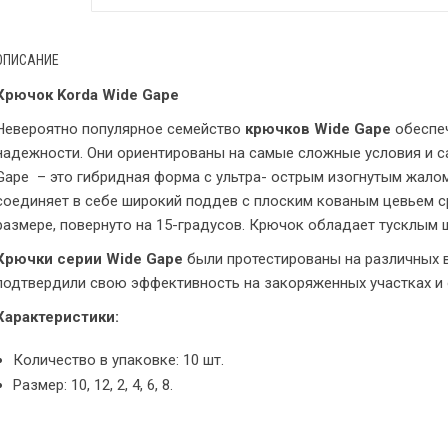
ОПИСАНИЕ
Крючок Korda Wide Gape
Невероятно популярное семейство
крючков Wide Gape
обеспеч
надежности. Они ориентированы на самые сложные условия и с
Gape – это гибридная форма с ультра- острым изогнутым жало
соединяет в себе широкий поддев с плоским кованым цевьем с
размере, повернуто на 15-градусов. Крючок обладает тусклым
Крючки серии Wide Gape
были протестированы на различных в
подтвердили свою эффективность на закоряженных участках и 
Характеристики:
Количество в упаковке: 10 шт.
Размер: 10, 12, 2, 4, 6, 8.