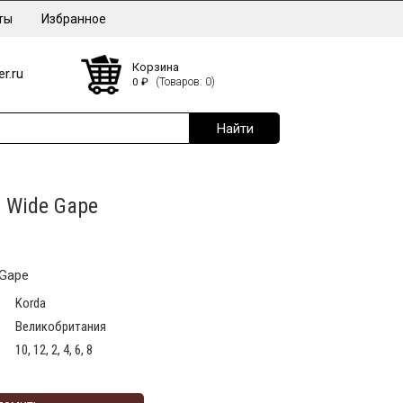
ты
Избранное
Корзина
r.ru
0
₽
(Товаров: 0)
 Wide Gape
 Gape
Korda
Великобритания
10, 12, 2, 4, 6, 8