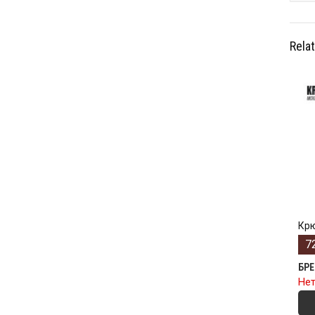
Rela
Крю
7
БР
Нет