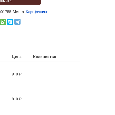
ДОМИТЬ
001755
.
Метка:
Карпфишинг
.
Цена
Количество
810
₽
810
₽