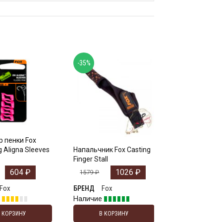
-35%
 пенки Fox
g Aligna Sleeves
Напальчник Fox Casting
Finger Stall
604
₽
1026
₽
1579
₽
Fox
Fox
БРЕНД
е
Наличие
В КОРЗИНУ
В КОРЗИНУ