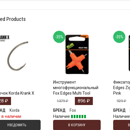
ted Products
-35%
-35%
Инструмент
Фиксатор
многофункциональный
Edges Zi
чок Korda Krank X
Fox Edges Multi Tool
Pink
28
₽
896
₽
1379
₽
929
₽
Korda
Fox
ЕНД
БРЕНД
БРЕНД
 в наличии
Наличие
Наличи
УВЕДОМИТЬ
В КОРЗИНУ