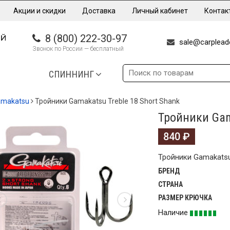
Акции и скидки
Доставка
Личный кабинет
Контак
8 (800) 222-30-97
sale@carpleade
Звонок по России — бесплатный
СПИННИНГ
amakatsu
Тройники Gamakatsu Treble 18 Short Shank
Тройники Gam
840
₽
Тройники Gamakatsu 
БРЕНД
СТРАНА
РАЗМЕР КРЮЧКА
Наличие