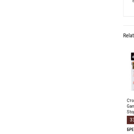
Rela
Сто
Gam
Sto
3
БР