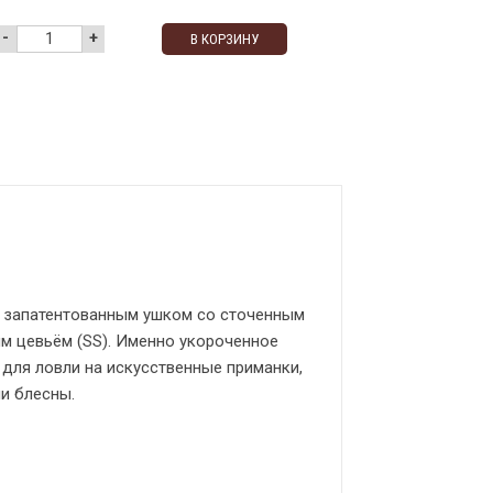
-
+
В КОРЗИНУ
 запатентованным ушком со сточенным
м цевьём (SS). Именно укороченное
для ловли на искусственные приманки,
ли блесны.