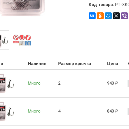
Код товара:
РТ-ХК
то
Наличие
Размер крючка
Цена
Много
2
940
₽
Много
4
840
₽