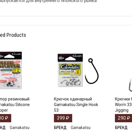
Выпускается для внутреннего Японского рынка.
ted Products
пор резиновый
Крючок одинарный
Крючки 
akatsu Silicone
Gamakatsu Single Hook
Worm 33
pper
53
Jigging
30
₽
399
₽
290
₽
Gamakatsu
Gamakatsu
ЕНД
БРЕНД
БРЕНД