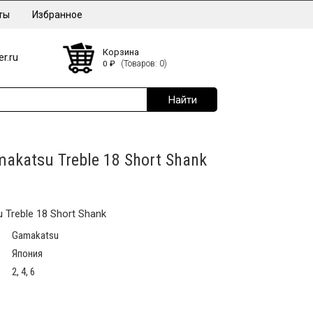
ты
Избранное
Корзина
r.ru
0
₽
(Товаров: 0)
akatsu Treble 18 Short Shank
Treble 18 Short Shank
Gamakatsu
Япония
2, 4, 6