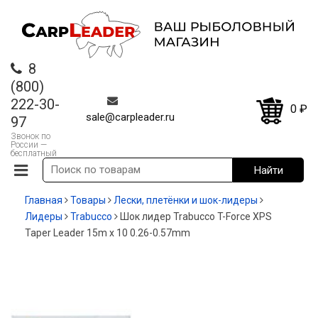
8
(800)
222-30-
0
₽
sale@carpleader.ru
97
Звонок по
России —
бесплатный
Главная
Товары
Лески, плетёнки и шок-лидеры
Лидеры
Trabucco
Шок лидер Trabucco T-Force XPS
Taper Leader 15m x 10 0.26-0.57mm
-20%