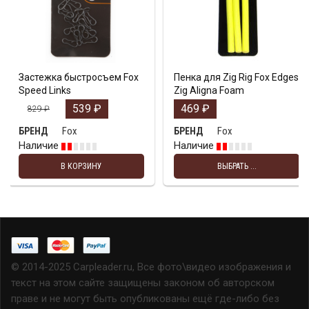
Застежка быстросъем Fox
Пенка для Zig Rig Fox Edges
Speed Links
Zig Aligna Foam
539
₽
469
₽
829
₽
Fox
Fox
БРЕНД
БРЕНД
Наличие
Наличие
В КОРЗИНУ
ВЫБРАТЬ ...
© 2014-2025 Carpleader.ru, Все фото\видео изображения и
текст на этом сайте защищены законом об авторском
праве и не могут быть опубликованы ещё где-либо без