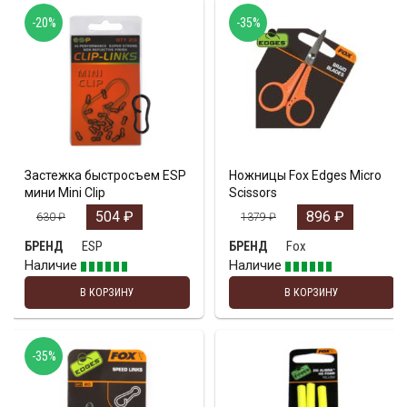
-20%
-35%
Застежка быстросъем ESP
Ножницы Fox Edges Micro
мини Mini Clip
Scissors
504
₽
896
₽
630
₽
1379
₽
ESP
Fox
БРЕНД
БРЕНД
Наличие
Наличие
В КОРЗИНУ
В КОРЗИНУ
-35%