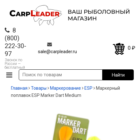
8
(800)
222-30-
0
₽
sale@carpleader.ru
97
Звонок по
России —
бесплатный
Главная
Товары
Маркерование
ESP
Маркерный
поплавок ESP Marker Dart Medium
-12%