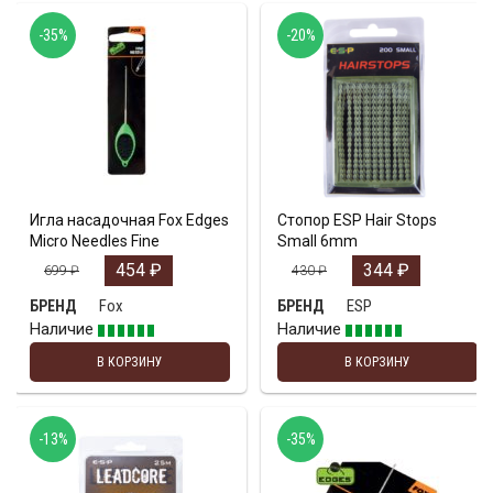
-35%
-20%
Игла насадочная Fox Edges
Стопор ESP Hair Stops
Micro Needles Fine
Small 6mm
454
₽
344
₽
699
₽
430
₽
Fox
ESP
БРЕНД
БРЕНД
Наличие
Наличие
В КОРЗИНУ
В КОРЗИНУ
-13%
-35%