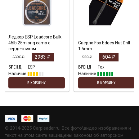
Ледкор ESP Leadcore Bulk
45lb 25m orig camo с
Сверло Fox Edges Nut Drill
сердечником
1.5mm
2983
₽
604
₽
3390
₽
929
₽
ESP
Fox
БРЕНД
БРЕНД
Наличие
Наличие
В КОРЗИНУ
В КОРЗИНУ
© 2014-2025 Carpleader.ru, Все фото\видео изображения и
текст на этом сайте защищены законом об авторском