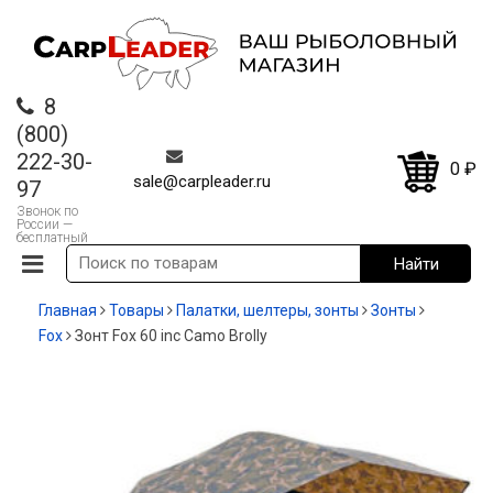
8
(800)
222-30-
0
₽
sale@carpleader.ru
97
Звонок по
России —
бесплатный
Главная
Товары
Палатки, шелтеры, зонты
Зонты
Fox
Зонт Fox 60 inc Camo Brolly
-35%