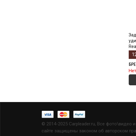
Зад
уди
Rea
1
БР
Нет
© 2014-2025 Carpleader.ru, Все фото\видео 
сайте защищены законом об авторском прав