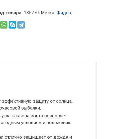
од товара:
135270
.
Метка:
Фидер
.
т эффективную защиту от солнца,
очасовой рыбалки.
 угла наклона зонта позволяет
погодным условиям и положению
ал отлично защищает от дождя и