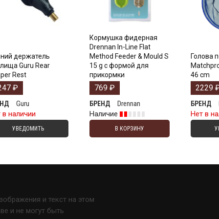
Кормушка фидерная
Drennan In-Line Flat
ний держатель
Method Feeder & Mould S
Голова 
лища Guru Rear
15 g с формой для
Matchpro
per Rest
прикормки
46 cm
247
₽
769
₽
2229
Guru
Drennan
ЕНД
БРЕНД
БРЕНД
 в наличии
Наличие
Нет в н
УВЕДОМИТЬ
В КОРЗИНУ
У
изображения и текст на этом
е и не могут быть