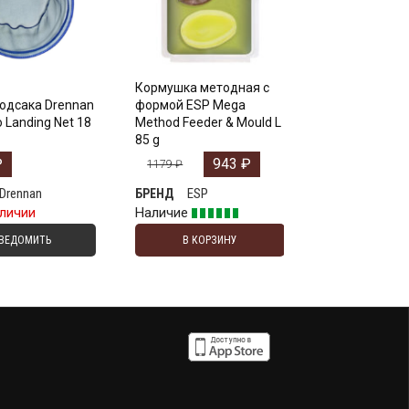
Кормушка методная с
подсакa Drennan
формой ESP Mega
 Landing Net 18
Method Feeder & Mould L
85 g
₽
943
₽
1179
₽
Drennan
ESP
БРЕНД
аличии
Наличие
ВЕДОМИТЬ
В КОРЗИНУ