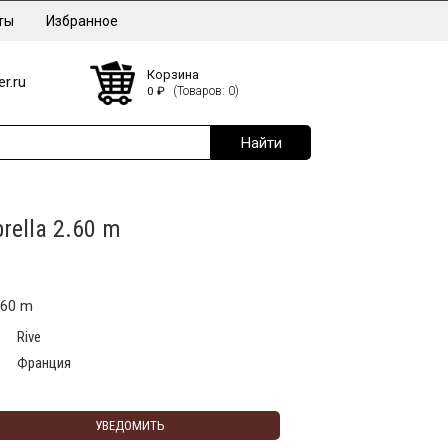
ты
Избранное
Корзина
r.ru
0
₽
(Товаров: 0)
rella 2.60 m
.60 m
Rive
Франция
УВЕДОМИТЬ