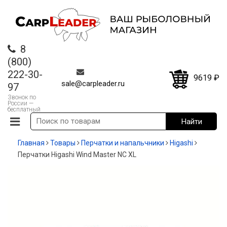
8
(800)
222-30-
9619
₽
sale@carpleader.ru
97
Звонок по
России —
бесплатный
Главная
Товары
Перчатки и напальчники
Higashi
Перчатки Higashi Wind Master NC XL
-35%