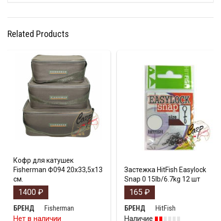
Related Products
Кофр для катушек
Fisherman Ф094 20х33,5х13
Застежка HitFish Easylock
см.
Snap 0 15lb/6.7kg 12 шт
1400
₽
165
₽
Fisherman
HitFish
БРЕНД
БРЕНД
Нет в наличии
Наличие