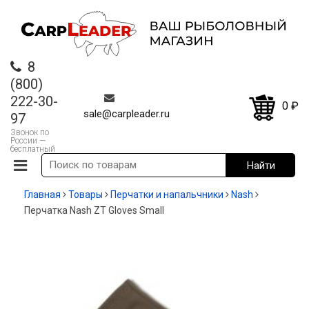
8
(800)
222-30-
0
₽
sale@carpleader.ru
97
Звонок по
России —
бесплатный
Главная
Товары
Перчатки и напальчники
Nash
Перчатка Nash ZT Gloves Small
-70%