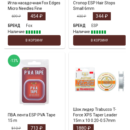
Игла насадочная Fox Edges
Стопор ESP Hair Stops
Micro Needles Fine
Small 6mm
454
₽
344
₽
699
₽
430
₽
Fox
ESP
БРЕНД
БРЕНД
Наличие
Наличие
В КОРЗИНУ
В КОРЗИНУ
-13%
Шок лидер Trabucco T-
ПВА лента ESP PVA Tape
Force XPS Taper Leader
15 m
15m x 10 0.20-0.57mm
713
₽
1880
₽
810
₽